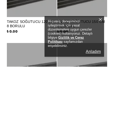
Alışveriş deneyiminizi
TAKOZ SOĞUTUCU 120 CM
TAKOZ SOĞUTUCU 150 CM
iyileştirmek için yasal
8 BORULU
8 BORULU
düzenlemelere uygun çerezler
₺ 0.00
₺ 0.00
(cookies) kullanıyoruz. Detaylı
bilgiye
Gizlilik ve Çerez
Politikası
sayfamızdan
erişebilirsiniz.
Anladım
TÜKENDI
TÜKENDI
TAKOZ SOĞUTUCU 60 CM 8
TAKOZ SOĞUTUCU 90 CM 8
BORULU
BORULU
₺ 0.00
₺ 0.00