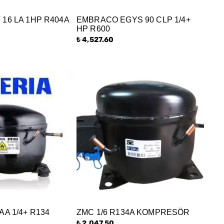
 16 LA 1HP R404A
EMBRACO EGYS 90 CLP 1/4+
HP R600
₺ 4,527.60
AA 1/4+ R134
ZMC 1/6 R134A KOMPRESÖR
₺ 2,047.50