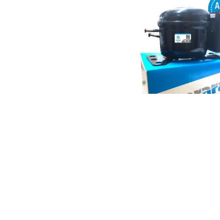
ARARAT KOMPRESÖR 1
VOLT AKA-1
₺ 2,579.85