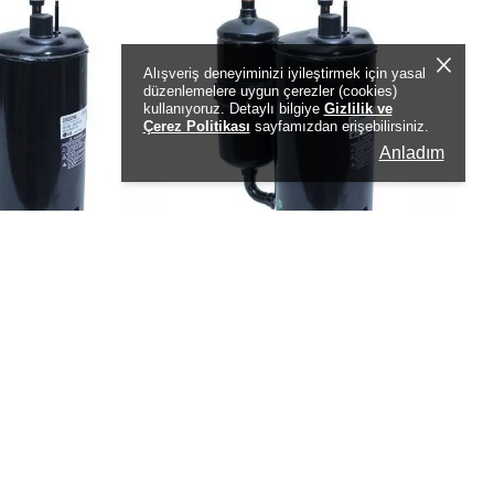
Alışveriş deneyiminizi iyileştirmek için yasal
düzenlemelere uygun çerezler (cookies)
kullanıyoruz. Detaylı bilgiye
Gizlilik ve
Çerez Politikası
sayfamızdan erişebilirsiniz.
Anladım
ESÖR 12.000 BTU
KLİMA KOMPRESÖR 18.000 BTU
R410A HİTACHİ
₺ 6,715.80