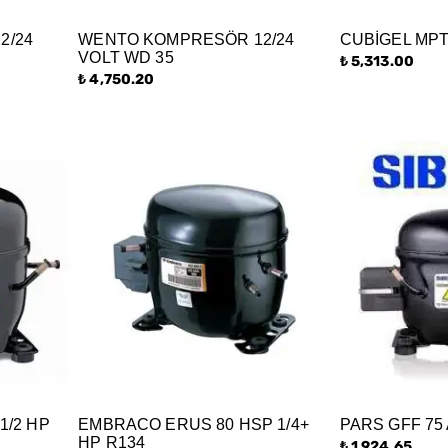
2/24
WENTO KOMPRESÖR 12/24
CUBİGEL MPT
VOLT WD 35
₺ 5,313.00
₺ 4,750.20
1/2 HP
EMBRACO ERUS 80 HSP 1/4+
PARS GFF 75 
HP R134
₺ 1,924.65