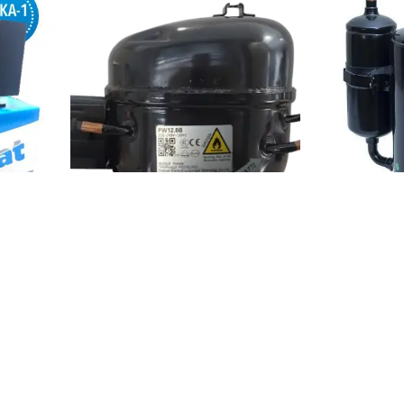
2/24
DANFU 1/4 + R600
KLİMA KOMPR
COMPRESSÖR
R410A LG
₺ 2,117.12
₺ 4,504.50