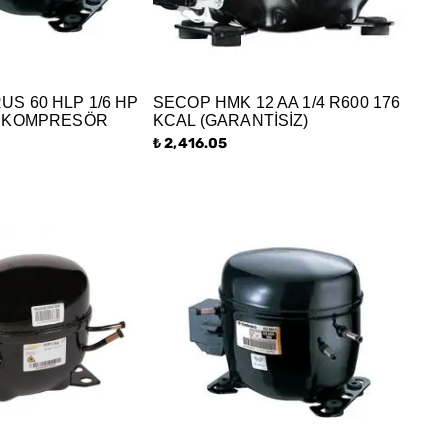
S 60 HLP 1/6 HP
SECOP HMK 12 AA 1/4 R600 176
N KOMPRESÖR
KCAL (GARANTİSİZ)
₺ 2,416.05