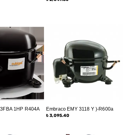
3FBA 1HP R404A
Embraco EMY 3118 Y )-R600a
₺ 3,095.40