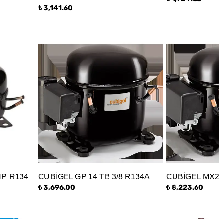
₺ 3,141.60
HP R134
CUBİGEL GP 14 TB 3/8 R134A
CUBİGEL MX2
₺ 3,696.00
₺ 8,223.60