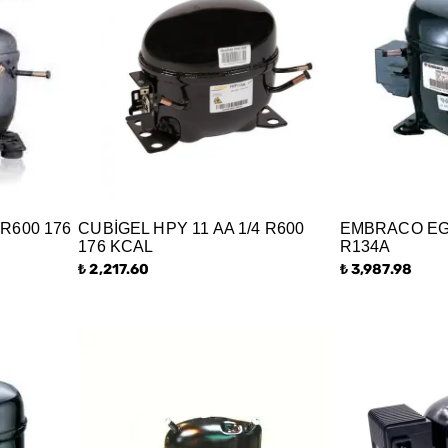
 R600 176
CUBİGEL HPY 11 AA 1/4 R600
EMBRACO EGA
176 KCAL
R134A
₺ 2,217.60
₺ 3,987.98