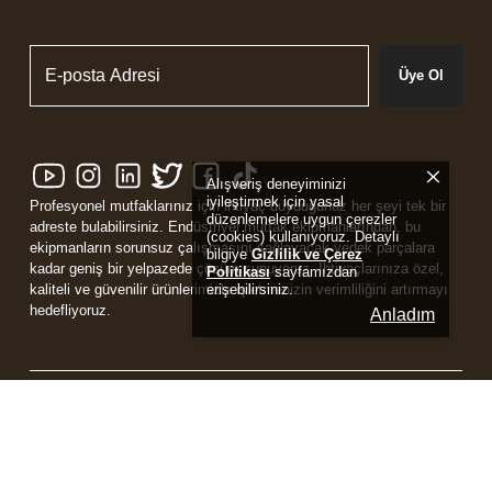
Üye Ol
Alışveriş deneyiminizi
iyileştirmek için yasal
Profesyonel mutfaklarınız için ihtiyaç duyduğunuz her şeyi tek bir
düzenlemelere uygun çerezler
adreste bulabilirsiniz. Endüstriyel mutfak ekipmanlarından, bu
(cookies) kullanıyoruz. Detaylı
ekipmanların sorunsuz çalışmasını sağlayacak yedek parçalara
bilgiye
Gizlilik ve Çerez
kadar geniş bir yelpazede çözüm sunuyoruz. İhtiyaçlarınıza özel,
Politikası
sayfamızdan
erişebilirsiniz.
kaliteli ve güvenilir ürünlerimizle işletmenizin verimliliğini artırmayı
hedefliyoruz.
Anladım
Powered by
ikas