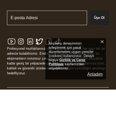
Üye Ol
Alışveriş deneyiminizi
iyileştirmek için yasal
Profesyonel mutfaklarınız için ihtiyaç duyduğunuz her şeyi tek bir
düzenlemelere uygun çerezler
adreste bulabilirsiniz. Endüstriyel mutfak ekipmanlarından, bu
(cookies) kullanıyoruz. Detaylı
ekipmanların sorunsuz çalışmasını sağlayacak yedek parçalara
bilgiye
Gizlilik ve Çerez
kadar geniş bir yelpazede çözüm sunuyoruz. İhtiyaçlarınıza özel,
Politikası
sayfamızdan
erişebilirsiniz.
kaliteli ve güvenilir ürünlerimizle işletmenizin verimliliğini artırmayı
hedefliyoruz.
Anladım
Powered by
ikas