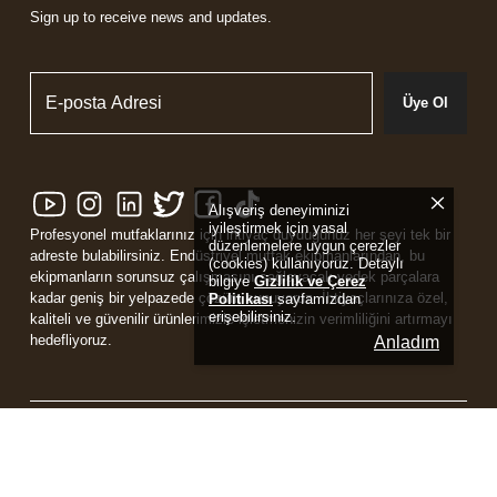
Sign up to receive news and updates.
Üye Ol
Alışveriş deneyiminizi
iyileştirmek için yasal
Profesyonel mutfaklarınız için ihtiyaç duyduğunuz her şeyi tek bir
düzenlemelere uygun çerezler
adreste bulabilirsiniz. Endüstriyel mutfak ekipmanlarından, bu
(cookies) kullanıyoruz. Detaylı
ekipmanların sorunsuz çalışmasını sağlayacak yedek parçalara
bilgiye
Gizlilik ve Çerez
kadar geniş bir yelpazede çözüm sunuyoruz. İhtiyaçlarınıza özel,
Politikası
sayfamızdan
erişebilirsiniz.
kaliteli ve güvenilir ürünlerimizle işletmenizin verimliliğini artırmayı
hedefliyoruz.
Anladım
Powered by
ikas