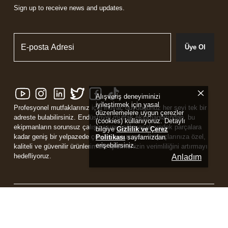
Sign up to receive news and updates.
Üye Ol
Alışveriş deneyiminizi
iyileştirmek için yasal
Profesyonel mutfaklarınız için ihtiyaç duyduğunuz her şeyi tek bir
düzenlemelere uygun çerezler
adreste bulabilirsiniz. Endüstriyel mutfak ekipmanlarından, bu
(cookies) kullanıyoruz. Detaylı
ekipmanların sorunsuz çalışmasını sağlayacak yedek parçalara
bilgiye
Gizlilik ve Çerez
kadar geniş bir yelpazede çözüm sunuyoruz. İhtiyaçlarınıza özel,
Politikası
sayfamızdan
erişebilirsiniz.
kaliteli ve güvenilir ürünlerimizle işletmenizin verimliliğini artırmayı
hedefliyoruz.
Anladım
Powered by
ikas