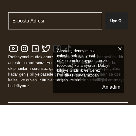
Üye Ol
Alışveriş deneyiminizi
iyileştirmek için yasal
Profesyonel mutfaklarınız için ihtiyaç duyduğunuz her şeyi tek bir
düzenlemelere uygun çerezler
adreste bulabilirsiniz. Endüstriyel mutfak ekipmanlarından, bu
(cookies) kullanıyoruz. Detaylı
ekipmanların sorunsuz çalışmasını sağlayacak yedek parçalara
bilgiye
Gizlilik ve Çerez
kadar geniş bir yelpazede çözüm sunuyoruz. İhtiyaçlarınıza özel,
Politikası
sayfamızdan
erişebilirsiniz.
kaliteli ve güvenilir ürünlerimizle işletmenizin verimliliğini artırmayı
hedefliyoruz.
Anladım
Powered by
ikas