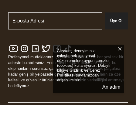
Üye Ol
Alışveriş deneyiminizi
iyileştirmek için yasal
Profesyonel mutfaklarınız için ihtiyaç duyduğunuz her şeyi tek bir
düzenlemelere uygun çerezler
adreste bulabilirsiniz. Endüstriyel mutfak ekipmanlarından, bu
(cookies) kullanıyoruz. Detaylı
ekipmanların sorunsuz çalışmasını sağlayacak yedek parçalara
bilgiye
Gizlilik ve Çerez
kadar geniş bir yelpazede çözüm sunuyoruz. İhtiyaçlarınıza özel,
Politikası
sayfamızdan
erişebilirsiniz.
kaliteli ve güvenilir ürünlerimizle işletmenizin verimliliğini artırmayı
hedefliyoruz.
Anladım
Powered by
ikas