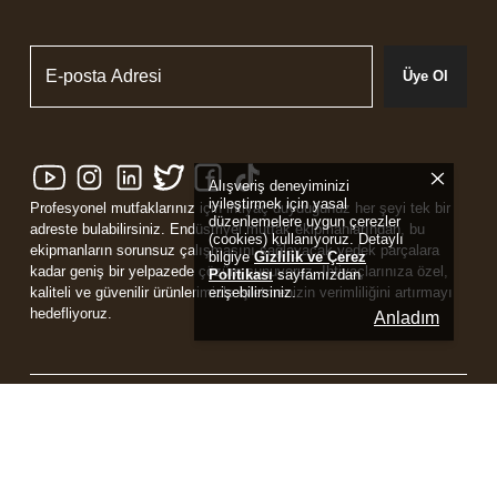
Üye Ol
Alışveriş deneyiminizi
iyileştirmek için yasal
Profesyonel mutfaklarınız için ihtiyaç duyduğunuz her şeyi tek bir
düzenlemelere uygun çerezler
adreste bulabilirsiniz. Endüstriyel mutfak ekipmanlarından, bu
(cookies) kullanıyoruz. Detaylı
ekipmanların sorunsuz çalışmasını sağlayacak yedek parçalara
bilgiye
Gizlilik ve Çerez
kadar geniş bir yelpazede çözüm sunuyoruz. İhtiyaçlarınıza özel,
Politikası
sayfamızdan
erişebilirsiniz.
kaliteli ve güvenilir ürünlerimizle işletmenizin verimliliğini artırmayı
hedefliyoruz.
Anladım
Powered by
ikas