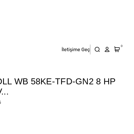
0
İletişime Geç
LL WB 58KE-TFD-GN2 8 HP
...
6