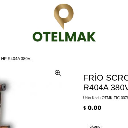
HP R404A 380V...
FRİO SCRO
R404A 380V
Ürün Kodu
:
OTMK-TIC-007
₺ 0.00
Tükendi