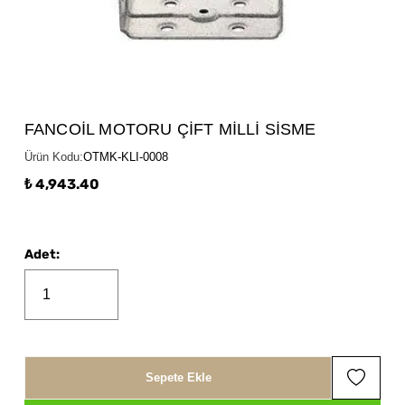
FANCOİL MOTORU ÇİFT MİLLİ SİSME
Ürün Kodu
:
OTMK-KLI-0008
₺ 4,943.40
Adet
:
Sepete Ekle