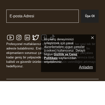
Üye Ol
Alışveriş deneyiminizi
iyileştirmek için yasal
Profesyonel mutfaklarınız için ihtiyaç duyduğunuz her şeyi tek bir
düzenlemelere uygun çerezler
adreste bulabilirsiniz. Endüstriyel mutfak ekipmanlarından, bu
(cookies) kullanıyoruz. Detaylı
ekipmanların sorunsuz çalışmasını sağlayacak yedek parçalara
bilgiye
Gizlilik ve Çerez
kadar geniş bir yelpazede çözüm sunuyoruz. İhtiyaçlarınıza özel,
Politikası
sayfamızdan
erişebilirsiniz.
kaliteli ve güvenilir ürünlerimizle işletmenizin verimliliğini artırmayı
hedefliyoruz.
Anladım
Powered by
ikas