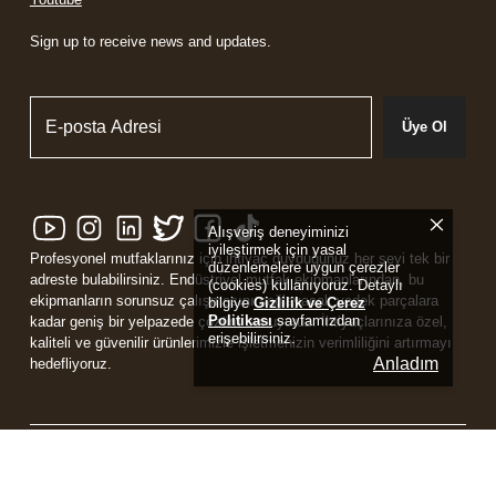
Sign up to receive news and updates.
Üye Ol
Alışveriş deneyiminizi
iyileştirmek için yasal
Profesyonel mutfaklarınız için ihtiyaç duyduğunuz her şeyi tek bir
düzenlemelere uygun çerezler
adreste bulabilirsiniz. Endüstriyel mutfak ekipmanlarından, bu
(cookies) kullanıyoruz. Detaylı
ekipmanların sorunsuz çalışmasını sağlayacak yedek parçalara
bilgiye
Gizlilik ve Çerez
Politikası
sayfamızdan
kadar geniş bir yelpazede çözüm sunuyoruz. İhtiyaçlarınıza özel,
erişebilirsiniz.
kaliteli ve güvenilir ürünlerimizle işletmenizin verimliliğini artırmayı
Anladım
hedefliyoruz.
Powered by
ikas