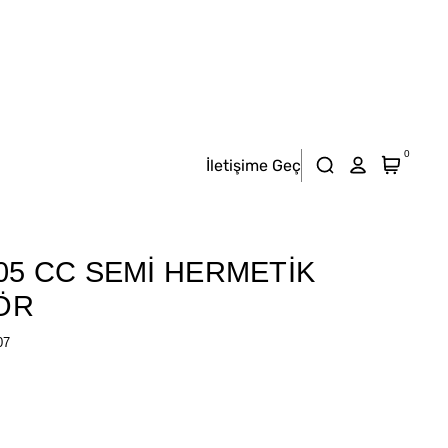
0
İletişime Geç
05 CC SEMİ HERMETİK
ÖR
07