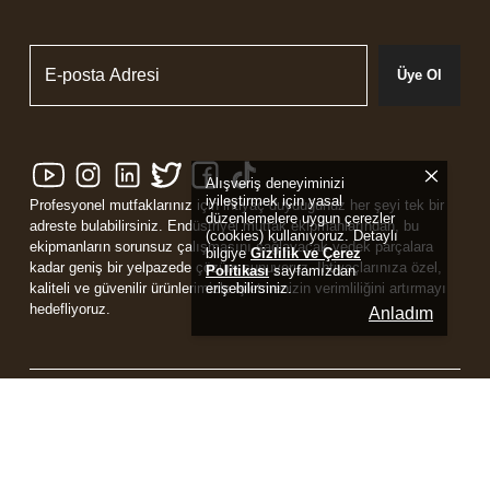
Üye Ol
Alışveriş deneyiminizi
iyileştirmek için yasal
Profesyonel mutfaklarınız için ihtiyaç duyduğunuz her şeyi tek bir
düzenlemelere uygun çerezler
adreste bulabilirsiniz. Endüstriyel mutfak ekipmanlarından, bu
(cookies) kullanıyoruz. Detaylı
ekipmanların sorunsuz çalışmasını sağlayacak yedek parçalara
bilgiye
Gizlilik ve Çerez
kadar geniş bir yelpazede çözüm sunuyoruz. İhtiyaçlarınıza özel,
Politikası
sayfamızdan
erişebilirsiniz.
kaliteli ve güvenilir ürünlerimizle işletmenizin verimliliğini artırmayı
hedefliyoruz.
Anladım
Powered by
ikas