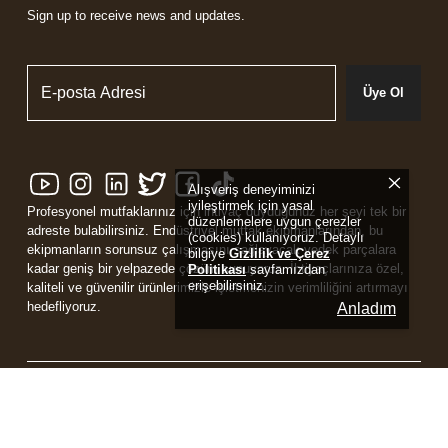
Sign up to receive news and updates.
Üye Ol
Alışveriş deneyiminizi
iyileştirmek için yasal
Profesyonel mutfaklarınız için ihtiyaç duyduğunuz her şeyi tek bir
düzenlemelere uygun çerezler
adreste bulabilirsiniz. Endüstriyel mutfak ekipmanlarından, bu
(cookies) kullanıyoruz. Detaylı
ekipmanların sorunsuz çalışmasını sağlayacak yedek parçalara
bilgiye
Gizlilik ve Çerez
kadar geniş bir yelpazede çözüm sunuyoruz. İhtiyaçlarınıza özel,
Politikası
sayfamızdan
erişebilirsiniz.
kaliteli ve güvenilir ürünlerimizle işletmenizin verimliliğini artırmayı
hedefliyoruz.
Anladım
Powered by
ikas