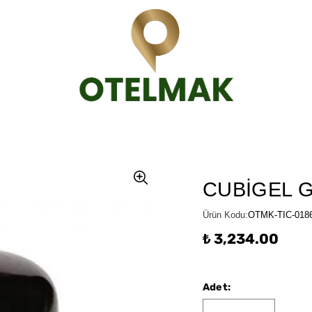
CUBİGEL GL
Ürün Kodu
:
OTMK-TIC-018
₺ 3,234.00
Adet
: