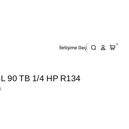
0
İletişime Geç
 90 TB 1/4 HP R134
6