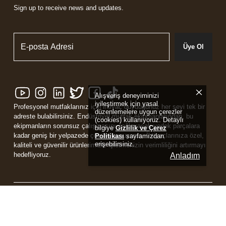
Sign up to receive news and updates.
Üye Ol
Alışveriş deneyiminizi
iyileştirmek için yasal
Profesyonel mutfaklarınız için ihtiyaç duyduğunuz her şeyi tek bir
düzenlemelere uygun çerezler
adreste bulabilirsiniz. Endüstriyel mutfak ekipmanlarından, bu
(cookies) kullanıyoruz. Detaylı
ekipmanların sorunsuz çalışmasını sağlayacak yedek parçalara
bilgiye
Gizlilik ve Çerez
kadar geniş bir yelpazede çözüm sunuyoruz. İhtiyaçlarınıza özel,
Politikası
sayfamızdan
erişebilirsiniz.
kaliteli ve güvenilir ürünlerimizle işletmenizin verimliliğini artırmayı
hedefliyoruz.
Anladım
Powered by
ikas