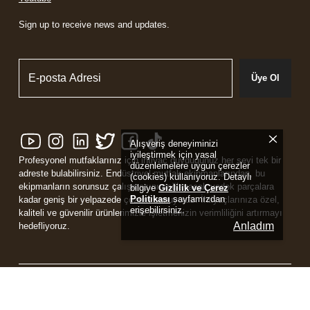
Sign up to receive news and updates.
Üye Ol
Alışveriş deneyiminizi
iyileştirmek için yasal
Profesyonel mutfaklarınız için ihtiyaç duyduğunuz her şeyi tek bir
düzenlemelere uygun çerezler
adreste bulabilirsiniz. Endüstriyel mutfak ekipmanlarından, bu
(cookies) kullanıyoruz. Detaylı
ekipmanların sorunsuz çalışmasını sağlayacak yedek parçalara
bilgiye
Gizlilik ve Çerez
Politikası
sayfamızdan
kadar geniş bir yelpazede çözüm sunuyoruz. İhtiyaçlarınıza özel,
erişebilirsiniz.
kaliteli ve güvenilir ürünlerimizle işletmenizin verimliliğini artırmayı
Anladım
hedefliyoruz.
Powered by
ikas