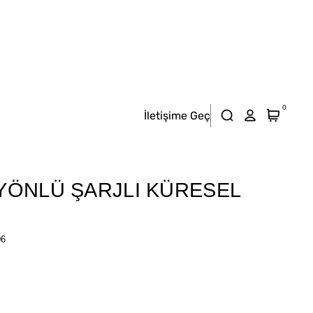
0
İletişime Geç
T YÖNLÜ ŞARJLI KÜRESEL
06