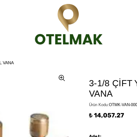
L VANA
3-1/8 ÇİF
VANA
Ürün Kodu
:
OTMK-VAN-00
₺ 14,057.27
Adet
: