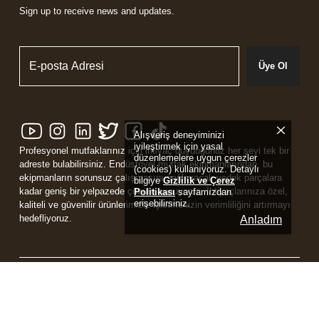
Sign up to receive news and updates.
Üye Ol
Alışveriş deneyiminizi
iyileştirmek için yasal
Profesyonel mutfaklarınız için ihtiyaç duyduğunuz her şeyi tek bir
düzenlemelere uygun çerezler
adreste bulabilirsiniz. Endüstriyel mutfak ekipmanlarından, bu
(cookies) kullanıyoruz. Detaylı
ekipmanların sorunsuz çalışmasını sağlayacak yedek parçalara
bilgiye
Gizlilik ve Çerez
kadar geniş bir yelpazede çözüm sunuyoruz. İhtiyaçlarınıza özel,
Politikası
sayfamızdan
erişebilirsiniz.
kaliteli ve güvenilir ürünlerimizle işletmenizin verimliliğini artırmayı
hedefliyoruz.
Anladım
Powered by
ikas