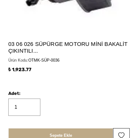
03 06 026 SÜPÜRGE MOTORU MİNİ BAKALİT
ÇIKINTILI...
Ürün Kodu
:
OTMK-SÜP-0036
₺ 1,923.77
Adet
:
Sepete Ekle